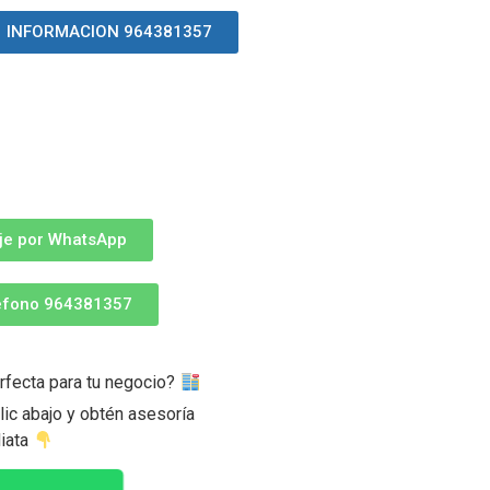
INFORMACION 964381357
je por WhatsApp
léfono 964381357
rfecta para tu negocio?
ic abajo y obtén asesoría
iata