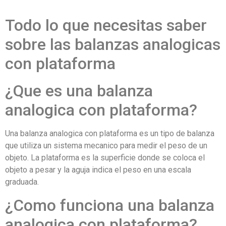
Todo lo que necesitas saber
sobre las balanzas analogicas
con plataforma
¿Que es una balanza
analogica con plataforma?
Una balanza analogica con plataforma es un tipo de balanza
que utiliza un sistema mecanico para medir el peso de un
objeto. La plataforma es la superficie donde se coloca el
objeto a pesar y la aguja indica el peso en una escala
graduada.
¿Como funciona una balanza
analogica con plataforma?