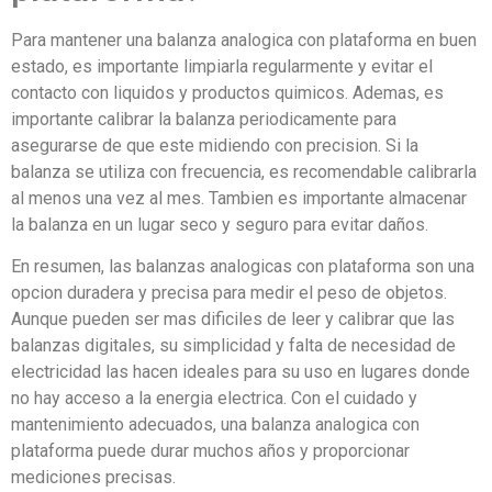
Para mantener una balanza analogica con plataforma en buen
estado, es importante limpiarla regularmente y evitar el
contacto con liquidos y productos quimicos. Ademas, es
importante calibrar la balanza periodicamente para
asegurarse de que este midiendo con precision. Si la
balanza se utiliza con frecuencia, es recomendable calibrarla
al menos una vez al mes. Tambien es importante almacenar
la balanza en un lugar seco y seguro para evitar daños.
En resumen, las balanzas analogicas con plataforma son una
opcion duradera y precisa para medir el peso de objetos.
Aunque pueden ser mas dificiles de leer y calibrar que las
balanzas digitales, su simplicidad y falta de necesidad de
electricidad las hacen ideales para su uso en lugares donde
no hay acceso a la energia electrica. Con el cuidado y
mantenimiento adecuados, una balanza analogica con
plataforma puede durar muchos años y proporcionar
mediciones precisas.