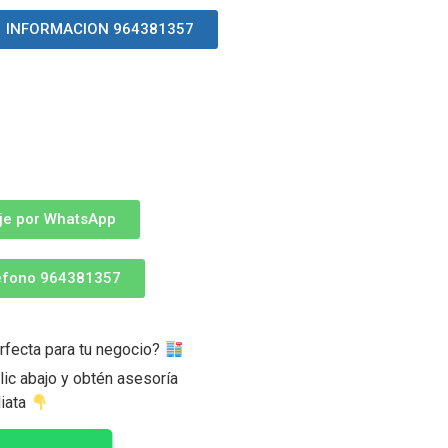
INFORMACION 964381357
je por WhatsApp
léfono 964381357
rfecta para tu negocio?
ic abajo y obtén asesoría
iata