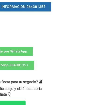
INFORMACION 964381357
je por WhatsApp
léfono 964381357
rfecta para tu negocio?
ic abajo y obtén asesoría
iata