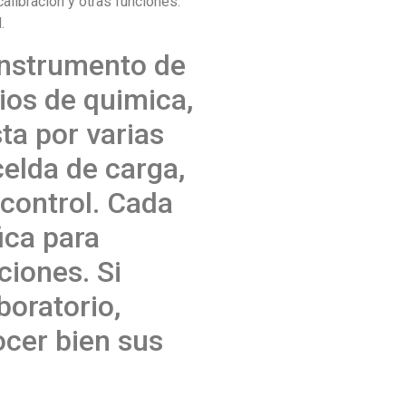
calibracion y otras funciones.
.
 instrumento de
rios de quimica,
ta por varias
celda de carga,
 control. Cada
ica para
ciones. Si
boratorio,
ocer bien sus