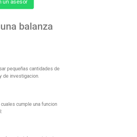
n un asesor
 una balanza
pesar pequeñas cantidades de
 de investigacion.
s cuales cumple una funcion
l: