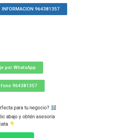
INFORMACION 964381357
je por WhatsApp
léfono 964381357
rfecta para tu negocio?
ic abajo y obtén asesoría
iata