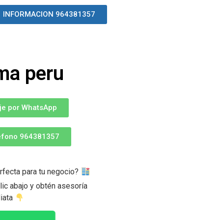
INFORMACION 964381357
ima peru
je por WhatsApp
léfono 964381357
rfecta para tu negocio?
ic abajo y obtén asesoría
iata