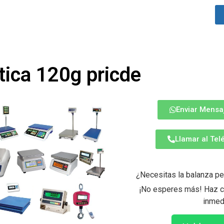
tica 120g pricde
Enviar Mensa
Llamar al Te
¿Necesitas la balanza pe
¡No esperes más! Haz cl
inmed