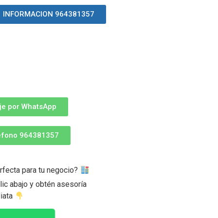
INFORMACION 964381357
je por WhatsApp
léfono 964381357
rfecta para tu negocio?
ic abajo y obtén asesoría
iata