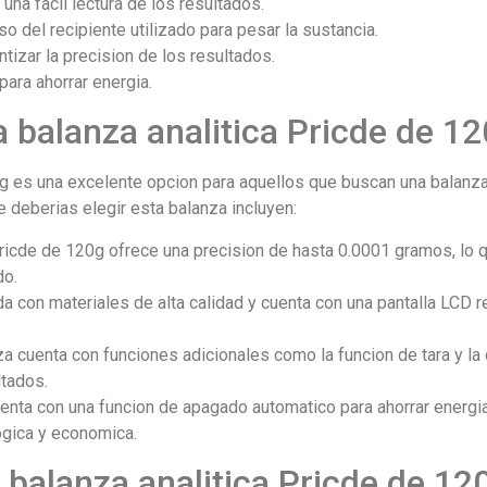
una facil lectura de los resultados.
so del recipiente utilizado para pesar la sustancia.
ntizar la precision de los resultados.
ara ahorrar energia.
la balanza analitica Pricde de 1
g es una excelente opcion para aquellos que buscan una balanza 
 deberias elegir esta balanza incluyen:
Pricde de 120g ofrece una precision de hasta 0.0001 gramos, lo q
do.
da con materiales de alta calidad y cuenta con una pantalla LCD re
a cuenta con funciones adicionales como la funcion de tara y la 
ltados.
uenta con una funcion de apagado automatico para ahorrar energia
ogica y economica.
a balanza analitica Pricde de 12