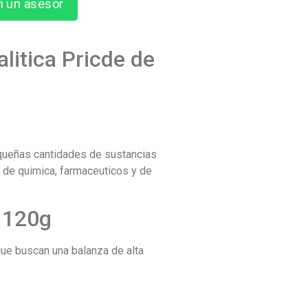
n un asesor
litica Pricde de
pequeñas cantidades de sustancias
 de quimica, farmaceuticos y de
e 120g
que buscan una balanza de alta