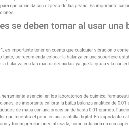
ra para que coincida con el peso de las pesas. Es importante calib
iciones.
s se deben tomar al usar una b
01, es importante tener en cuenta que cualquier vibracion o corrie
o tanto, se recomienda colocar la balanza en una superficie establ
r la balanza con las manos desnudas, ya que la grasa y la sucied
a herramienta esencial en los laboratorios de quimica, farmaceut
iciones, es importante calibrar la balLa balanza analitica de 0.01
tidades de masa con una precision de hasta 0.01 gramos. Funcion
r que muestra el peso en una pantalla digital. Es importante cal
sion y tomar precauciones al usarla, como colocarla en una superf