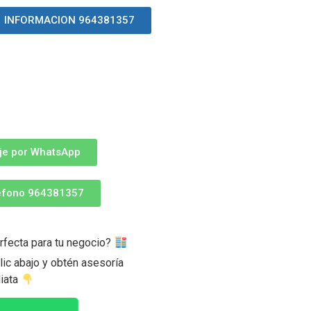
INFORMACION 964381357
je por WhatsApp
léfono 964381357
rfecta para tu negocio?
ic abajo y obtén asesoría
iata