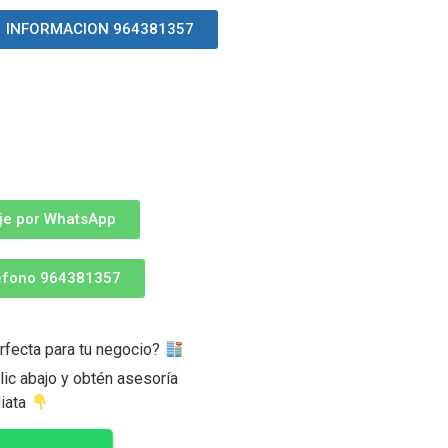
INFORMACION 964381357
je por WhatsApp
léfono 964381357
rfecta para tu negocio?
ic abajo y obtén asesoría
iata