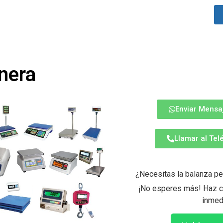
nera
Enviar Mensa
Llamar al Te
¿Necesitas la balanza pe
¡No esperes más! Haz cl
inmed