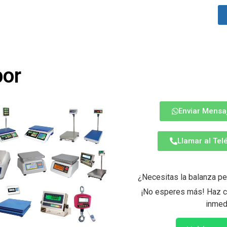
por
Enviar Mensa
Llamar al Te
¿Necesitas la balanza pe
¡No esperes más! Haz cl
inmed