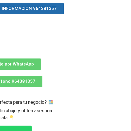
INFORMACION 964381357
je por WhatsApp
léfono 964381357
rfecta para tu negocio?
ic abajo y obtén asesoría
iata