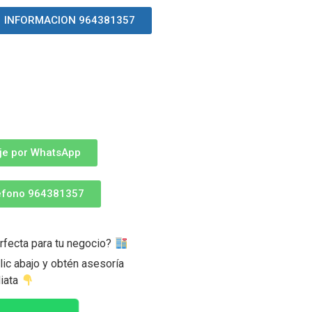
INFORMACION 964381357
je por WhatsApp
léfono 964381357
rfecta para tu negocio?
ic abajo y obtén asesoría
iata