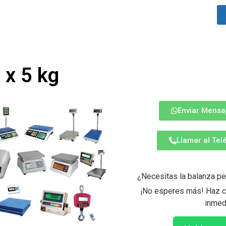
 x 5 kg
Enviar Mensa
Llamar al Te
¿Necesitas la balanza pe
¡No esperes más! Haz cl
inmed