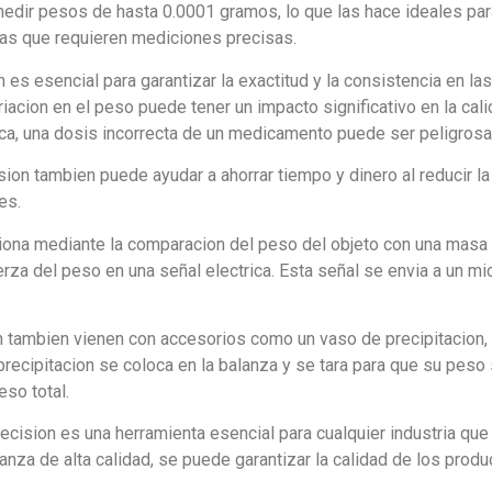
dir pesos de hasta 0.0001 gramos, lo que las hace ideales para
rias que requieren mediciones precisas.
n es esencial para garantizar la exactitud y la consistencia en 
iacion en el peso puede tener un impacto significativo en la cali
ica, una dosis incorrecta de un medicamento puede ser peligrosa 
ion tambien puede ayudar a ahorrar tiempo y dinero al reducir la
es.
ciona mediante la comparacion del peso del objeto con una masa c
erza del peso en una señal electrica. Esta señal se envia a un m
n tambien vienen con accesorios como un vaso de precipitacion, q
precipitacion se coloca en la balanza y se tara para que su peso
eso total.
ecision es una herramienta esencial para cualquier industria qu
lanza de alta calidad, se puede garantizar la calidad de los prod