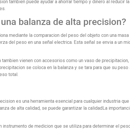
ion tambien puede ayudar a ahorrar tiempo y dinero al reducir la
es.
una balanza de alta precision?
ciona mediante la comparacion del peso del objeto con una masa c
erza del peso en una señal electrica. Esta señal se envia a un m
n tambien vienen con accesorios como un vaso de precipitacion, q
precipitacion se coloca en la balanza y se tara para que su peso
eso total.
ecision es una herramienta esencial para cualquier industria qu
lanza de alta calidad, se puede garantizar la calidadLa importanc
un instrumento de medicion que se utiliza para determinar el pes