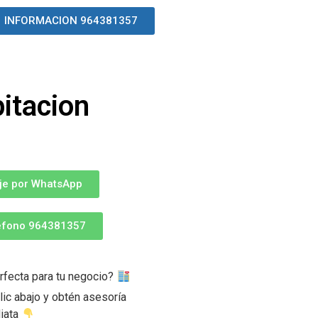
INFORMACION 964381357
itacion
je por WhatsApp
léfono 964381357
rfecta para tu negocio?
ic abajo y obtén asesoría
iata