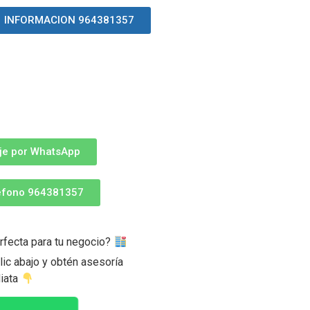
INFORMACION 964381357
je por WhatsApp
léfono 964381357
rfecta para tu negocio?
ic abajo y obtén asesoría
iata