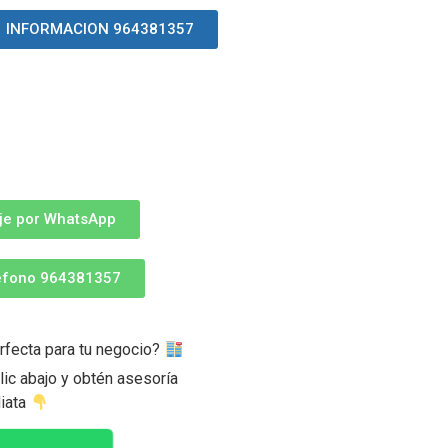
INFORMACION 964381357
je por WhatsApp
léfono 964381357
rfecta para tu negocio?
ic abajo y obtén asesoría
iata