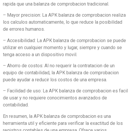
rapida que una balanza de comprobacion tradicional.
– Mayor precision: La APK balanza de comprobacion realiza
los calculos automaticamente, lo que reduce la posibilidad
de errores humanos.
– Accesibilidad: La APK balanza de comprobacion se puede
utilizar en cualquier momento y lugar, siempre y cuando se
tenga acceso a un dispositivo movil.
– Ahorro de costos: Al no requerir la contratacion de un
equipo de contabilidad, la APK balanza de comprobacion
puede ayudar a reducir los costos de una empresa.
– Facilidad de uso: La APK balanza de comprobacion es facil
de usar y no requiere conocimientos avanzados de
contabilidad.
En resumen, la APK balanza de comprobacion es una
herramienta util y eficiente para verificar la exactitud de los
registros contables de una empresa. Ofrece varios