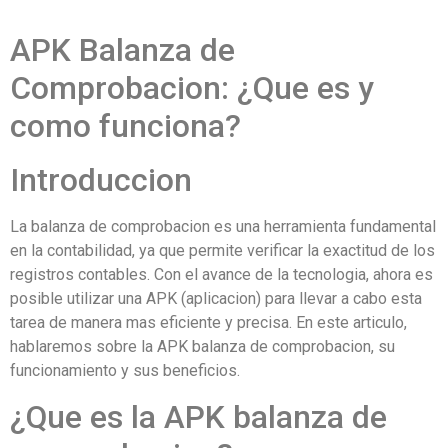
APK Balanza de
Comprobacion: ¿Que es y
como funciona?
Introduccion
La balanza de comprobacion es una herramienta fundamental
en la contabilidad, ya que permite verificar la exactitud de los
registros contables. Con el avance de la tecnologia, ahora es
posible utilizar una APK (aplicacion) para llevar a cabo esta
tarea de manera mas eficiente y precisa. En este articulo,
hablaremos sobre la APK balanza de comprobacion, su
funcionamiento y sus beneficios.
¿Que es la APK balanza de