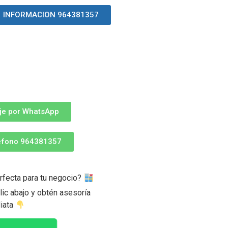
INFORMACION 964381357
je por WhatsApp
léfono 964381357
rfecta para tu negocio?
ic abajo y obtén asesoría
iata