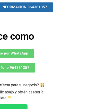
INFORMACION 964381357
oce como
je por WhatsApp
léfono 964381357
rfecta para tu negocio?
ic abajo y obtén asesoría
iata