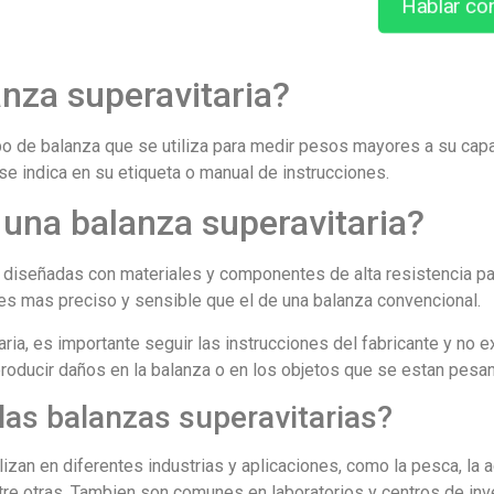
Hablar co
nza superavitaria?
ipo de balanza que se utiliza para medir pesos mayores a su cap
se indica en su etiqueta o manual de instrucciones.
una balanza superavitaria?
 diseñadas con materiales y componentes de alta resistencia p
s mas preciso y sensible que el de una balanza convencional.
taria, es importante seguir las instrucciones del fabricante y n
producir daños en la balanza o en los objetos que se estan pesa
 las balanzas superavitarias?
izan en diferentes industrias y aplicaciones, como la pesca, la agr
 entre otras. Tambien son comunes en laboratorios y centros de i