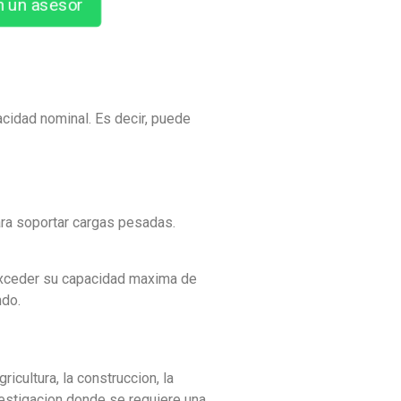
n un asesor
acidad nominal. Es decir, puede
ara soportar cargas pesadas.
o exceder su capacidad maxima de
ndo.
icultura, la construccion, la
nvestigacion donde se requiere una