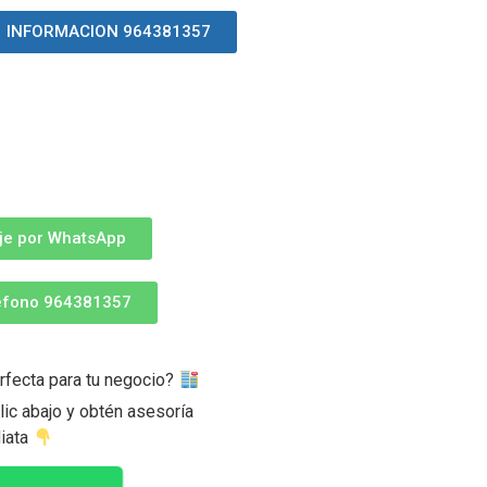
INFORMACION 964381357
je por WhatsApp
léfono 964381357
rfecta para tu negocio?
ic abajo y obtén asesoría
iata