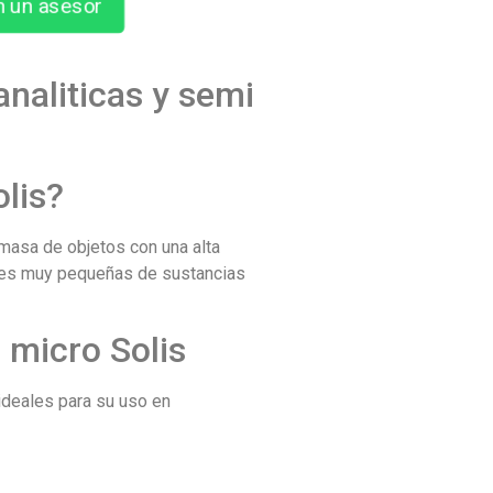
n un asesor
analiticas y semi
olis?
 masa de objetos con una alta
ades muy pequeñas de sustancias
i micro Solis
 ideales para su uso en