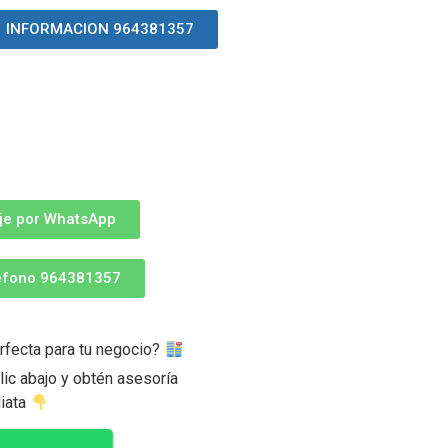
INFORMACION 964381357
je por WhatsApp
léfono 964381357
rfecta para tu negocio?
ic abajo y obtén asesoría
iata